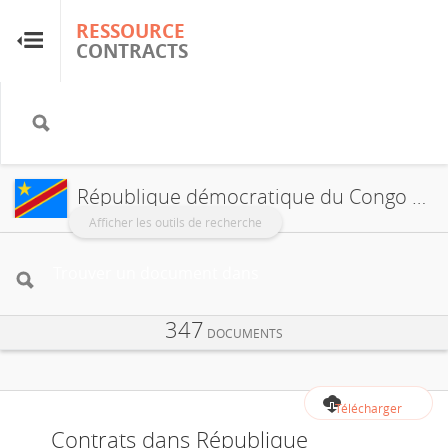
RESSOURCE
RESSOURCE
CONTRACTS
CONTRACTS
Accueil
À propos
République démocratique du Congo
FAQ
Afficher les outils de recherche
Guides
347
Glossaire
DOCUMENTS
Recherche et analyse
Télécharger
Contrats dans République
Sites de pays