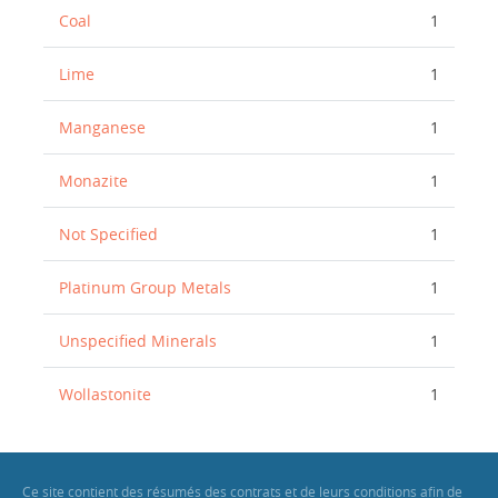
Coal
1
Lime
1
Manganese
1
Monazite
1
Not Specified
1
Platinum Group Metals
1
Unspecified Minerals
1
Wollastonite
1
Ce site contient des résumés des contrats et de leurs conditions afin de