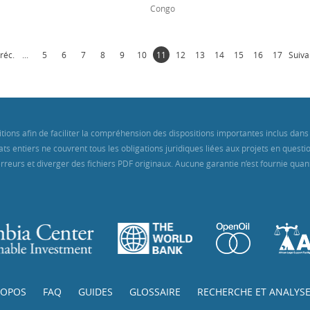
Congo
réc.
...
5
6
7
8
9
10
11
12
13
14
15
16
17
Suiva
itions afin de faciliter la compréhension des dispositions importantes inclus d
ts entiers ne couvrent tous les obligations juridiques liées aux projets en quest
reurs et diverger des fichiers PDF originaux. Aucune garantie n’est fournie quant 
ROPOS
FAQ
GUIDES
GLOSSAIRE
RECHERCHE ET ANALYS