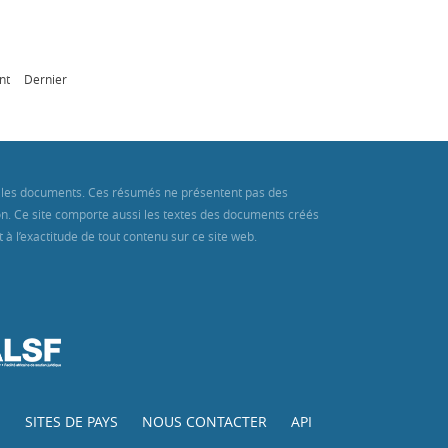
nt
Dernier
ans les documents. Ces résumés ne présentent pas des
ion. Ce site comporte aussi les textes des documents créés
à l’exactitude de tout contenu sur ce site web.
E
SITES DE PAYS
NOUS CONTACTER
API