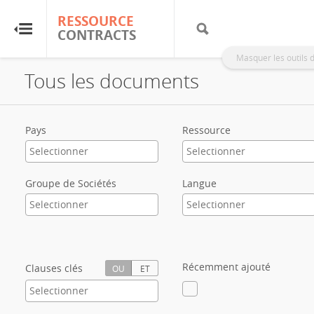
RESSOURCE
RESSOURCE
CONTRACTS
CONTRACTS
Masquer les outils 
Tous les documents
Accueil
À propos
Pays
Ressource
FAQ
Groupe de Sociétés
Langue
Guides
Glossaire
Récemment ajouté
Clauses clés
OU
ET
Recherche et analyse
Sites de pays