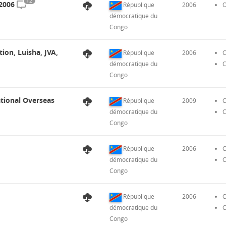
12
 2006
République
2006
O
démocratique du
Congo
ion, Luisha, JVA,
République
2006
C
démocratique du
C
Congo
ational Overseas
République
2009
C
démocratique du
C
Congo
République
2006
C
démocratique du
C
Congo
République
2006
O
démocratique du
C
Congo