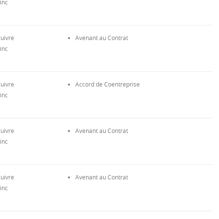
inc
uivre
Avenant au Contrat
inc
uivre
Accord de Coentreprise
inc
uivre
Avenant au Contrat
inc
uivre
Avenant au Contrat
inc