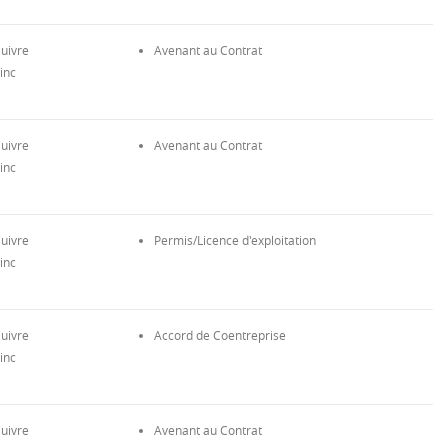
uivre
Avenant au Contrat
inc
uivre
Avenant au Contrat
inc
uivre
Permis/Licence d'exploitation
inc
uivre
Accord de Coentreprise
inc
uivre
Avenant au Contrat