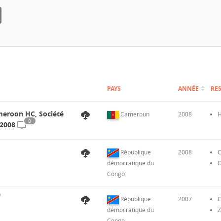
PAYS
ANNÉE
RE
meroon HC, Société
Cameroun
2008
H
8
 2008
République
2008
C
démocratique du
O
Congo
République
2007
C
démocratique du
Z
Congo