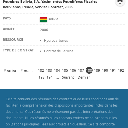
Petrobras Bolivia, S.A., Yacimientos Petrolíferos Fiscales
Bolivianos, Irenda, Service Contract, 2006
Bolivie
2006
Hydrocarbures
Contrat de Service
Premier
Préc.
...
182
183
184
185
186
187
188
189
190
191
192
193
194
...
Suivant
Dernier
Ce site contient des résumés des contrats et de leurs conditions afin de
faciliter la compréhension des dispositions importantes inclus dans les
documents. Ces résumés ne présentent pas des interprétations des
documents. Ni les résumés ni les contrats entiers ne couvrent tous les
obligations juridiques liées aux projets en question. Ce site comporte