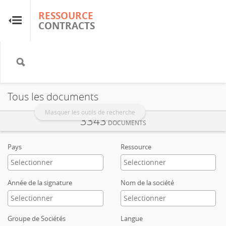
RESSOURCE
RESSOURCE
CONTRACTS
CONTRACTS
Accueil
À propos
Tous les documents
FAQ
Masquer les outils de recherche
3343
DOCUMENTS
Guides
Pays
Ressource
Glossaire
Année de la signature
Nom de la société
Recherche et analyse
Groupe de Sociétés
Langue
Sites de pays