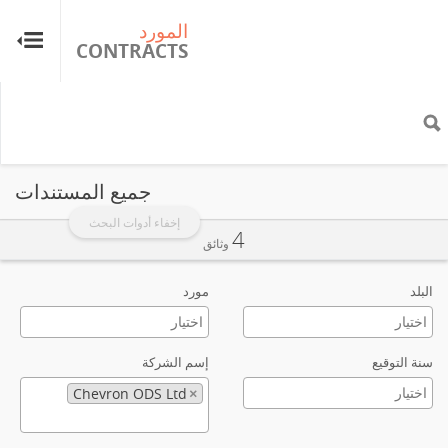
المورد
ال
TS
CONTRACTS
جميع المستندات
إخفاء أدوات البحث
4
وثائق
البلد
مورد
سنة التوقيع
إسم الشركة
Chevron ODS Ltd
×