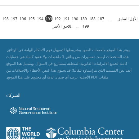
الأوّل
السابق
...
187
188
189
190
191
192
193
194
195
196
197
198
199
...
اللاحق
الأخير
يوفر هذا الموقع ملخصات العقود وشروطها لتسهيل فهم الأحكام الهامة في الوثائق.
هذه الملخصات ليست تفسيرات من وثائق. لا ملخصات ولا عقود كاملة هي حسابات
كاملة لجميع الالتزامات القانونية المتعلقة بمشاريع في السؤال. ويشمل هذا الموقع
أيضا نص المستند الذي تم إنشاؤه تلقائيا؛ قد يحتوي هذا النص الأخطاء والاختلافات من
ملفات PDF الأصلية. يرصد أي ضمان لدقة أي محتوى على هذا الموقع.
الشركاء