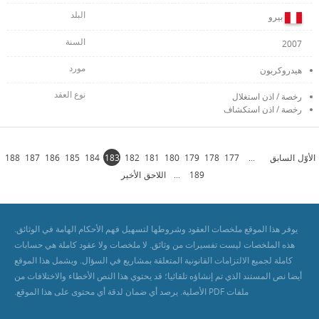
بيرو
2007
هيدروكربون
رخصة / اذن استغلال
رخصة / اذن استكشاف
الأوّل
السابق
...
177
178
179
180
181
182
183
184
185
186
187
188
189
...
اللاحق
الأخير
يوفر هذا الموقع ملخصات العقود وشروطها لتسهيل فهم الأحكام الهامة في الوثائق.
هذه الملخصات ليست تفسيرات من وثائق. لا ملخصات ولا عقود كاملة هي حسابات
كاملة لجميع الالتزامات القانونية المتعلقة بمشاريع في السؤال. ويشمل هذا الموقع
أيضا نص المستند الذي تم إنشاؤه تلقائيا؛ قد يحتوي هذا النص الأخطاء والاختلافات من
ملفات PDF الأصلية. يرصد أي ضمان لدقة أي محتوى على هذا الموقع.