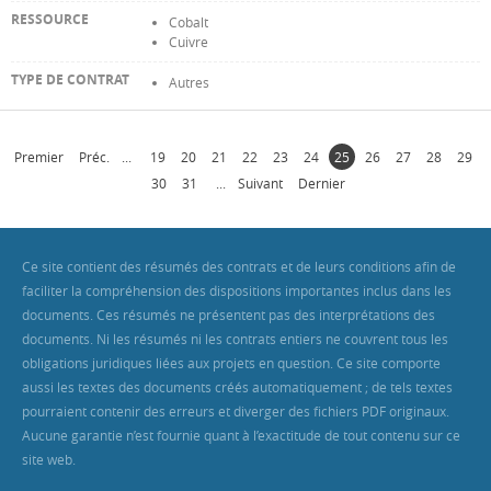
Cobalt
Cuivre
Autres
Premier
Préc.
...
19
20
21
22
23
24
25
26
27
28
29
30
31
...
Suivant
Dernier
Ce site contient des résumés des contrats et de leurs conditions afin de
faciliter la compréhension des dispositions importantes inclus dans les
documents. Ces résumés ne présentent pas des interprétations des
documents. Ni les résumés ni les contrats entiers ne couvrent tous les
obligations juridiques liées aux projets en question. Ce site comporte
aussi les textes des documents créés automatiquement ; de tels textes
pourraient contenir des erreurs et diverger des fichiers PDF originaux.
Aucune garantie n’est fournie quant à l’exactitude de tout contenu sur ce
site web.