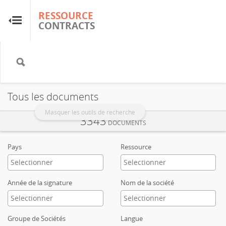
RESSOURCE
RESSOURCE
CONTRACTS
CONTRACTS
Accueil
À propos
Tous les documents
FAQ
Masquer les outils de recherche
3343
DOCUMENTS
Guides
Pays
Ressource
Glossaire
Année de la signature
Nom de la société
Recherche et analyse
Groupe de Sociétés
Langue
Sites de pays