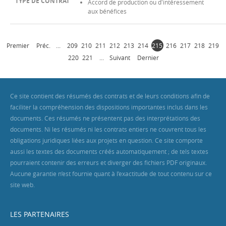
Accord de production ou d'intéressement
aux bénéfices
Premier
Préc.
...
209
210
211
212
213
214
215
216
217
218
219
220
221
...
Suivant
Dernier
Ce site contient des résumés des contrats et de leurs conditions afin de
faciliter la compréhension des dispositions importantes inclus dans les
documents. Ces résumés ne présentent pas des interprétations des
documents. Ni les résumés ni les contrats entiers ne couvrent tous les
obligations juridiques liées aux projets en question. Ce site comporte
aussi les textes des documents créés automatiquement ; de tels textes
pourraient contenir des erreurs et diverger des fichiers PDF originaux.
Aucune garantie n’est fournie quant à l’exactitude de tout contenu sur ce
site web.
LES PARTENAIRES