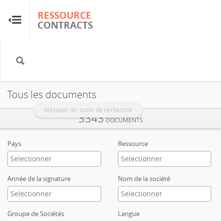
RESSOURCE
RESSOURCE
CONTRACTS
CONTRACTS
Accueil
À propos
Tous les documents
FAQ
Masquer les outils de recherche
3343
DOCUMENTS
Guides
Pays
Ressource
Glossaire
Année de la signature
Nom de la société
Recherche et analyse
Groupe de Sociétés
Langue
Sites de pays