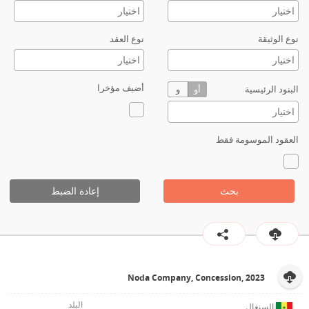
نوع الوثيقة
نوع العقد
أضيف مؤخرا
البنود الرئيسية
أو
و
العقود الموسومة فقط
بحث
إعادة الضبط
Noda Company, Concession, 2023
السنغال