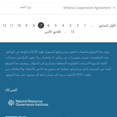
Mineral Cooperation Agreement
الأوّل
السابق
...
1
2
3
4
5
6
7
8
9
10
11
12
13
...
اللاحق
الأخير
يوفر هذا الموقع ملخصات العقود وشروطها لتسهيل فهم الأحكام الهامة في الوثائق.
هذه الملخصات ليست تفسيرات من وثائق. لا ملخصات ولا عقود كاملة هي حسابات
كاملة لجميع الالتزامات القانونية المتعلقة بمشاريع في السؤال. ويشمل هذا الموقع
أيضا نص المستند الذي تم إنشاؤه تلقائيا؛ قد يحتوي هذا النص الأخطاء والاختلافات من
ملفات PDF الأصلية. يرصد أي ضمان لدقة أي محتوى على هذا الموقع.
الشركاء