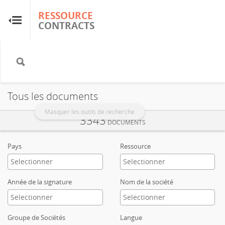
RESSOURCE
RESSOURCE
CONTRACTS
CONTRACTS
Accueil
À propos
Tous les documents
FAQ
Masquer les outils de recherche
3343
DOCUMENTS
Guides
Pays
Ressource
Glossaire
Année de la signature
Nom de la société
Recherche et analyse
Groupe de Sociétés
Langue
Sites de pays