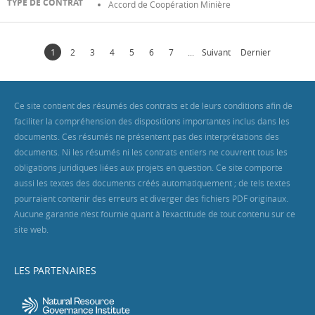
Accord de Coopération Minière
1
2
3
4
5
6
7
...
Suivant
Dernier
Ce site contient des résumés des contrats et de leurs conditions afin de
faciliter la compréhension des dispositions importantes inclus dans les
documents. Ces résumés ne présentent pas des interprétations des
documents. Ni les résumés ni les contrats entiers ne couvrent tous les
obligations juridiques liées aux projets en question. Ce site comporte
aussi les textes des documents créés automatiquement ; de tels textes
pourraient contenir des erreurs et diverger des fichiers PDF originaux.
Aucune garantie n’est fournie quant à l’exactitude de tout contenu sur ce
site web.
LES PARTENAIRES