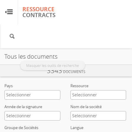
RESSOURCE
RESSOURCE
CONTRACTS
CONTRACTS
Accueil
À propos
Tous les documents
FAQ
Masquer les outils de recherche
3343
DOCUMENTS
Guides
Pays
Ressource
Glossaire
Année de la signature
Nom de la société
Recherche et analyse
Groupe de Sociétés
Langue
Sites de pays