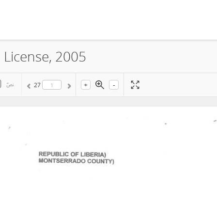
n License, 2005
+
-
نصّ
27