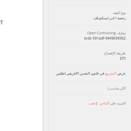
نوع العقد
رخصة / اذن استكشاف
معرّف Open Contracting
ocds-591adf-9949039362
طريقة الإفصاح
EITI
عرض
التشريع
في قانون التعدين الافريقي اطلس
اكثر من
ليبيريا
ذهب
|
ألماس
المزيد على