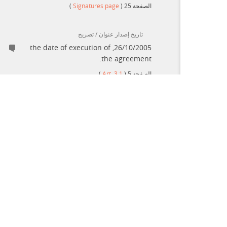
)
Signatures page
(
25
الصفحة
تاريخ إصدار عنوان / تصريح
26/10/2005, the date of execution of
the agreement.
)
Art. 3.1
(
5
الصفحة
الحماية البيئية
Golden Ventures shall take preventive,
ت كاملة لجميع الالتزامات القانونية المتعلقة بمشاريع في السؤال
corrective and/or restorative measures
 من ملفات
to ensure that the environment
(streams, water bodies, dry lands
...أكثر
and...
الشركاء
)
Art. 11.2
(
10
الصفحة
ضريبة الدخل: الإعفاءات
Golden Ventures is subject to all taxes,