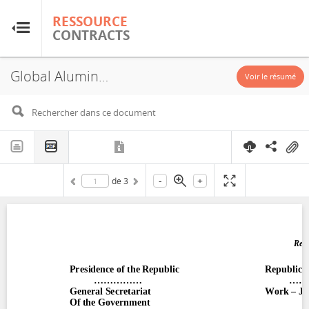
RESSOURCE
RESSOURCE
CONTRACTS
CONTRACTS
Global Alumina, Concession, 2005
Accueil
Voir le résumé
À propos
FAQ
-
+
de
3
Guides
Glossaire
Recherche et analyse
Sites de pays