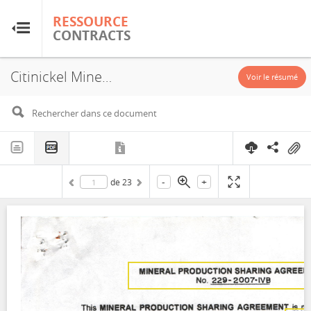
RESSOURCE
RESSOURCE
CONTRACTS
CONTRACTS
Citinickel Mines and Development Corporation - MPSA No. 229-2007-IVB, 2007
Accueil
Voir le résumé
À propos
FAQ
-
+
de
23
Guides
Glossaire
Recherche et analyse
Sites de pays