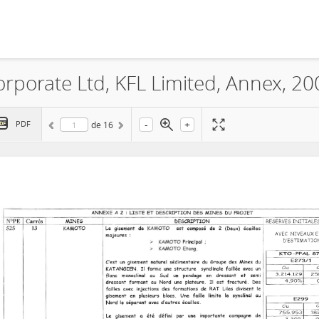
rporate Ltd, KFL Limited, Annex, 20
-
+
PDF
de
16