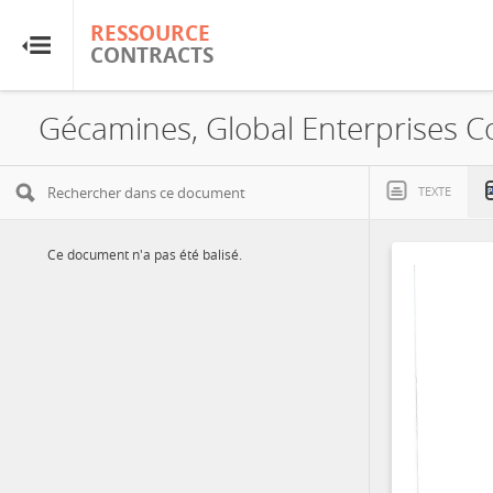
RESSOURCE
RESSOURCE
CONTRACTS
CONTRACTS
Accueil
Gécamines, Global Enterprises Co
À propos
TEXTE
FAQ
Ce document n'a pas été balisé.
Guides
Glossaire
Recherche et analyse
Sites de pays