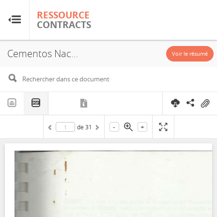
RESSOURCE
RESSOURCE
CONTRACTS
CONTRACTS
Cementos Nacionales SA, Exploitation License, 2000
Accueil
Voir le résumé
À propos
FAQ
-
+
de
31
Guides
Glossaire
Recherche et analyse
Sites de pays