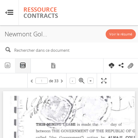
RESSOURCE
RESSOURCE
CONTRACTS
CONTRACTS
Newmont Golden Ridge Limited, Akyem West Mining Lease, Concession, 2010
Accueil
Voir le résumé
À propos
FAQ
-
+
de
33
Guides
Glossaire
Recherche et analyse
Sites de pays