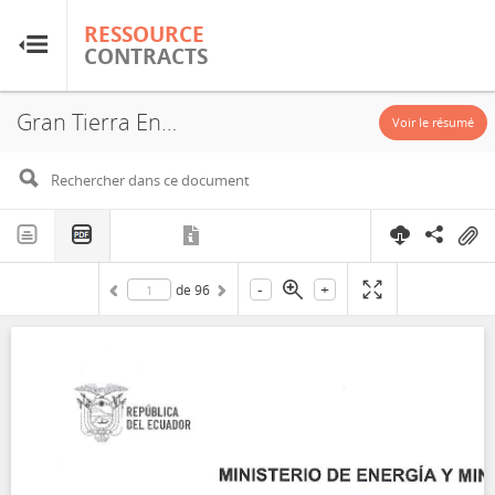
RESSOURCE
RESSOURCE
CONTRACTS
CONTRACTS
Gran Tierra Energy Colombia Ltd, Chanangue Block, Exploitation License, Exploration License, 2024
Accueil
Voir le résumé
À propos
FAQ
-
+
de
96
Guides
Glossaire
Recherche et analyse
Sites de pays