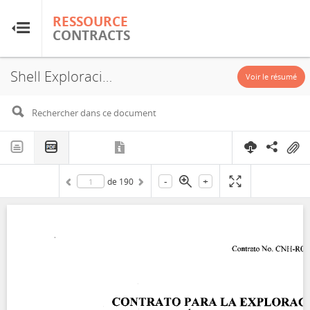
RESSOURCE
RESSOURCE
CONTRACTS
CONTRACTS
Shell Exploración & Extracción de Mexico; Pemex Exploración & Producción; CNH-R03-L01-G-CS-04/2018; 2018
Accueil
Voir le résumé
À propos
FAQ
-
+
de
190
Guides
Glossaire
Recherche et analyse
Sites de pays