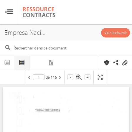
RESSOURCE
RESSOURCE
CONTRACTS
CONTRACTS
Empresa Nacional de Hidrocarbonetos E.P., Sasol Limited, Republic of Mozambique Pipeline Investments Company (Proprietary) Limited (ROMPCO), Pande-Temane, 2000
Accueil
Voir le résumé
À propos
FAQ
-
+
de
116
Guides
Glossaire
Recherche et analyse
Sites de pays