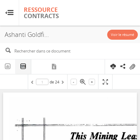
RESSOURCE
RESSOURCE
CONTRACTS
CONTRACTS
Ashanti Goldfields Company Limited, Obuasi Mining Lease, Concession, 1994
Accueil
Voir le résumé
À propos
FAQ
-
+
de
24
Guides
Glossaire
Recherche et analyse
Sites de pays