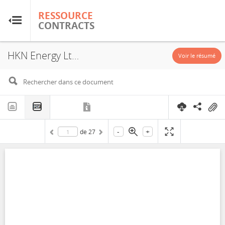
RESSOURCE
RESSOURCE
CONTRACTS
CONTRACTS
HKN Energy Ltd., Sarsang Block, Amendment, PSA, 2010
Accueil
Voir le résumé
À propos
FAQ
-
+
de
27
Guides
Glossaire
Recherche et analyse
Sites de pays