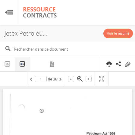
RESSOURCE
RESSOURCE
CONTRACTS
CONTRACTS
Jetex Petroleum Ltd, P2475, Exploitation License, Exploration License, 2019
Accueil
Voir le résumé
À propos
FAQ
-
+
de
38
Guides
Glossaire
Recherche et analyse
Sites de pays