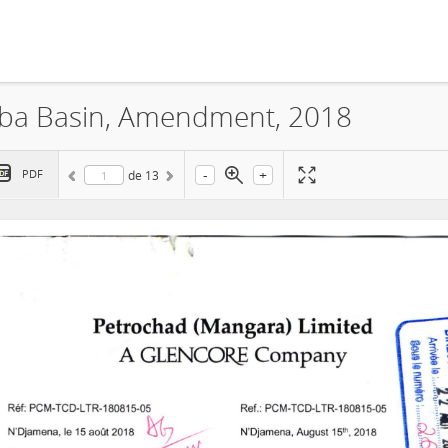
oba Basin, Amendment, 2018
-
+
PDF
de
13