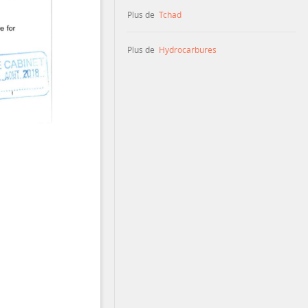
Plus de
Tchad
Plus de
Hydrocarbures