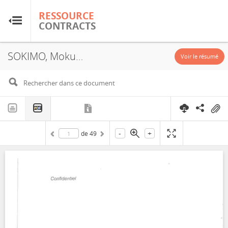
RESSOURCE
RESSOURCE
CONTRACTS
CONTRACTS
SOKIMO, Moku Goldmines AG, Randgold Resources (DRC Limited), Randgold Resources Congo SARL, JVA, 2016
Accueil
Voir le résumé
À propos
FAQ
-
+
de
49
Guides
Glossaire
Recherche et analyse
Sites de pays