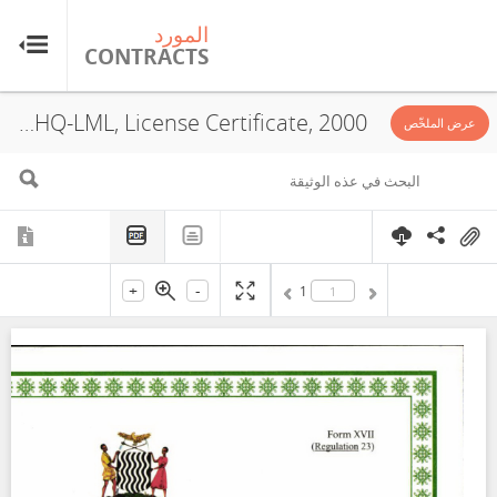
المورد
ال
TS
CONTRACTS
Konkola Copper Mines, 7075-HQ-LML, License Certificate, 2000
عرض الملخّص
+
-
1