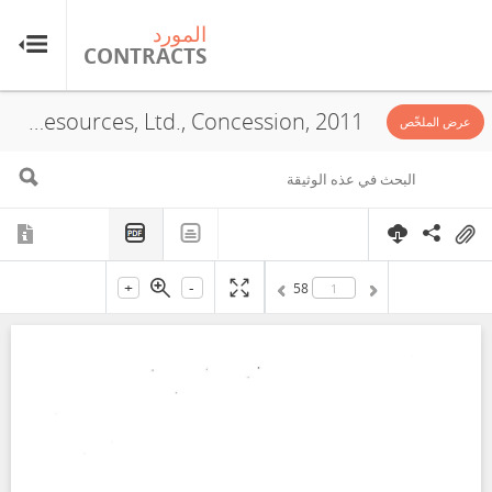
المورد
ال
TS
CONTRACTS
Sandspring Resources, Ltd., Concession, 2011
عرض الملخّص
+
-
58