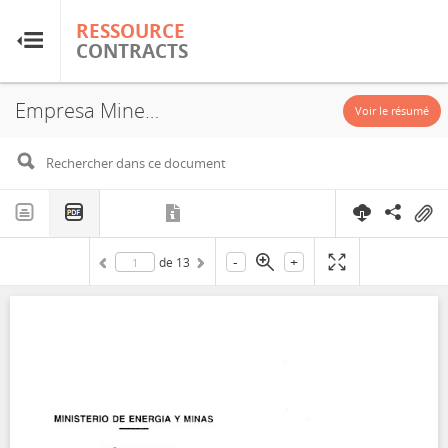
RESSOURCE
RESSOURCE
CONTRACTS
CONTRACTS
Empresa Minera Los Quenuales S.A., Yauliyacu, Investment Promotion Agreement, 2008
Accueil
Voir le résumé
À propos
FAQ
-
+
de
13
Guides
Glossaire
Recherche et analyse
Sites de pays