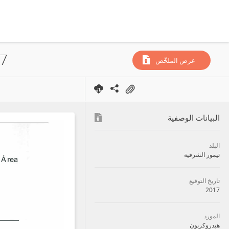
عرض الملخّص
البيانات الوصفية
البلد
تيمور الشرقية
تاريخ التوقيع
2017
المورد
هيدروكربون