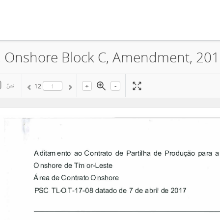
+
-
نصّ
12