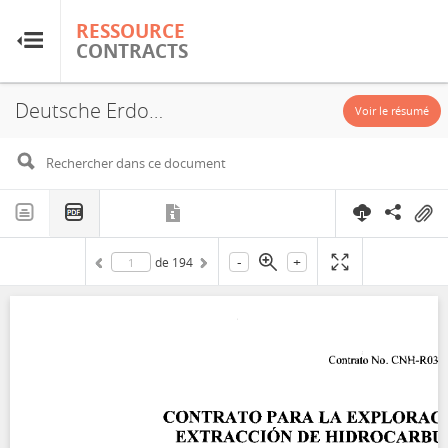
RESSOURCE
RESSOURCE
CONTRACTS
CONTRACTS
Deutsche Erdoel México S. DE R.L. de C.V.; Premier Oil exploration and Production Mexico S.A. de C.V.; Sapura; CNH-R03-L01-AS-CS-14/2018; 2018
Accueil
Voir le résumé
À propos
FAQ
-
+
de
194
Guides
Glossaire
Recherche et analyse
Sites de pays