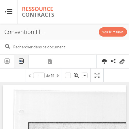
RESSOURCE
RESSOURCE
CONTRACTS
CONTRACTS
Convention El kef
Accueil
Voir le résumé
À propos
FAQ
-
+
de
51
Guides
Glossaire
Recherche et analyse
Sites de pays