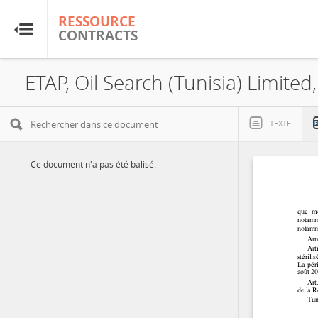
RESSOURCE
RESSOURCE
CONTRACTS
CONTRACTS
Accueil
À propos
TEXTE
FAQ
Ce document n'a pas été balisé.
Guides
Glossaire
Recherche et analyse
Sites de pays