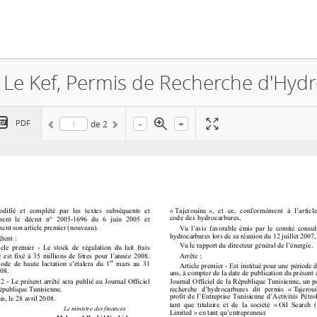
-
+
PDF
de
2