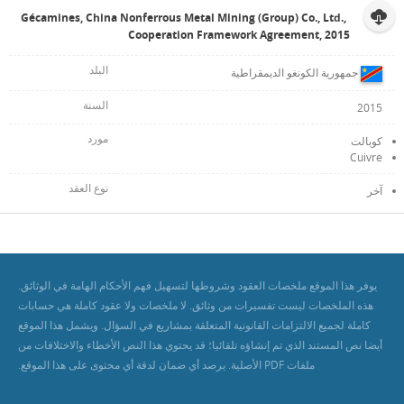
Gécamines, China Nonferrous Metal Mining (Group) Co., Ltd.,
Cooperation Framework Agreement, 2015
جمهورية الكونغو الديمقراطية
2015
كوبالت
Cuivre
آخر
يوفر هذا الموقع ملخصات العقود وشروطها لتسهيل فهم الأحكام الهامة في الوثائق.
هذه الملخصات ليست تفسيرات من وثائق. لا ملخصات ولا عقود كاملة هي حسابات
كاملة لجميع الالتزامات القانونية المتعلقة بمشاريع في السؤال. ويشمل هذا الموقع
أيضا نص المستند الذي تم إنشاؤه تلقائيا؛ قد يحتوي هذا النص الأخطاء والاختلافات من
ملفات PDF الأصلية. يرصد أي ضمان لدقة أي محتوى على هذا الموقع.