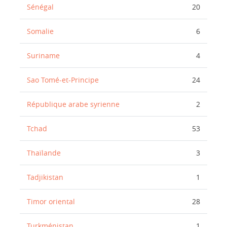
Sénégal
20
Somalie
6
Suriname
4
Sao Tomé-et-Principe
24
République arabe syrienne
2
Tchad
53
Thaïlande
3
Tadjikistan
1
Timor oriental
28
Turkménistan
1