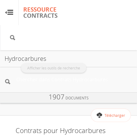
RESSOURCE
RESSOURCE
CONTRACTS
CONTRACTS
Accueil
À propos
Hydrocarbures
FAQ
Afficher les outils de recherche
Guides
1907
DOCUMENTS
Glossaire
Télécharger
Recherche et analyse
Contrats pour Hydrocarbures
Sites de pays