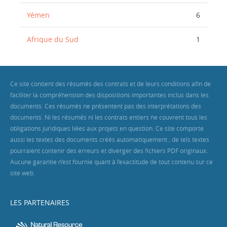
Yémen
6
Afrique du Sud
1
Ce site contient des résumés des contrats et de leurs conditions afin de
faciliter la compréhension des dispositions importantes inclus dans les
documents. Ces résumés ne présentent pas des interprétations des
documents. Ni les résumés ni les contrats entiers ne couvrent tous les
obligations juridiques liées aux projets en question. Ce site comporte
aussi les textes des documents créés automatiquement ; de tels textes
pourraient contenir des erreurs et diverger des fichiers PDF originaux.
Aucune garantie n’est fournie quant à l’exactitude de tout contenu sur ce
site web.
LES PARTENAIRES