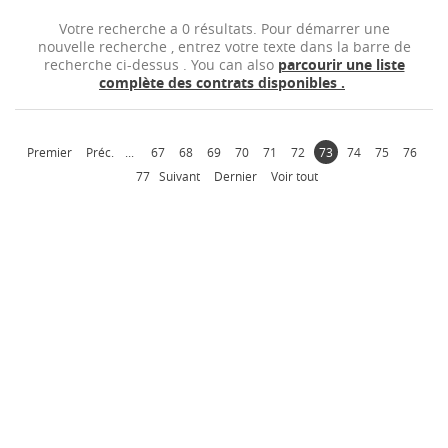
Votre recherche a 0 résultats. Pour démarrer une
nouvelle recherche , entrez votre texte dans la barre de
Contact
recherche ci-dessus . You can also
parcourir une liste
complète des contrats disponibles .
Premier
Préc.
...
67
68
69
70
71
72
73
74
75
76
77
Suivant
Dernier
Voir tout