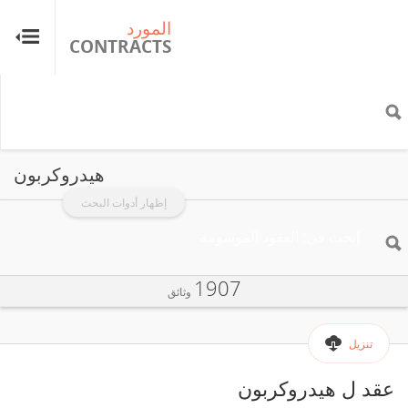
المورد
ال
TS
CONTRACTS
هيدروكربون
إظهار أدوات البحث
1907
وثائق
تنزيل
عقد ل هيدروكربون