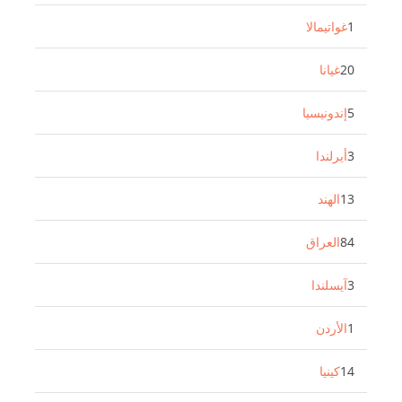
1
غواتيمالا
20
غيانا
5
إندونيسيا
3
أيرلندا
13
الهند
84
العراق
3
آيسلندا
1
الأردن
14
كينيا