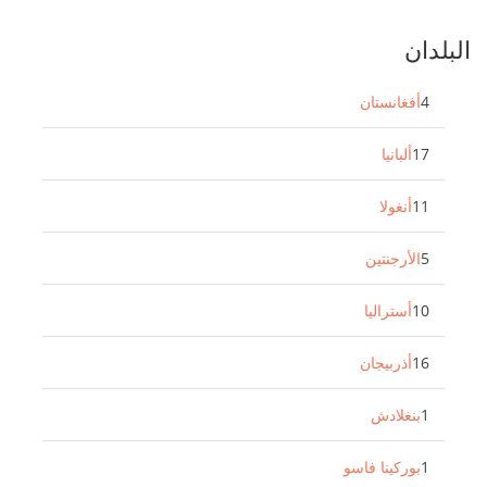
البلدان
4
أفغانستان
17
ألبانيا
11
أنغولا
5
الأرجنتين
10
أستراليا
16
أذربيجان
1
بنغلادش
1
بوركينا فاسو