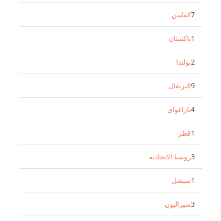
7
الفلبين
1
باكستان
2
بولندا
9
البرتغال
4
باراغواي
1
قطر
3
روسيا الاتحادية
1
سيشل
3
سيراليون