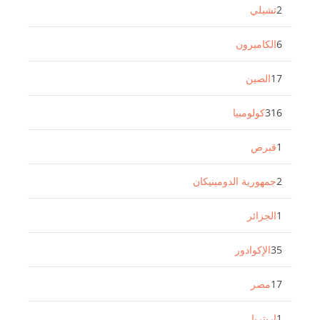
2
تشيلي
6
الكاميرون
17
الصين
316
كولومبيا
1
قبرص
2
جمهورية الدومينيكان
1
الجزائر
35
الإكوادور
17
مصر
1
إريتريا