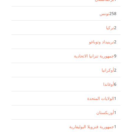
258
تونس
2
تركيا
2
ترينيداد وتوباغو
9
جمهورية تنزانيا الاتحادية
2
أوكرانيا
6
أوغاندا
1
الولايات المتحدة
1
أوزبكستان
1
جمهورية فنزويلا البوليفارية