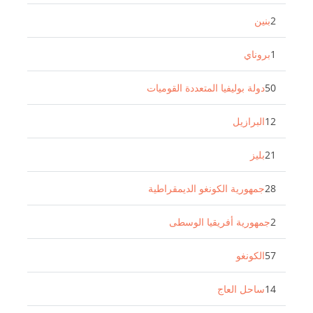
2
بنين
1
بروناي
50
دولة بوليفيا المتعددة القوميات
12
البرازيل
21
بليز
28
جمهورية الكونغو الديمقراطية
2
جمهورية أفريقيا الوسطى
57
الكونغو
14
ساحل العاج