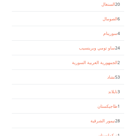
20
السنغال
6
الصومال
4
سورينام
24
ساو تومي وبرينسيب
2
الجمهورية العربية السورية
53
تشاد
3
تايلاند
1
طاجيكستان
28
تيمور الشرقية
1
تركمانستان