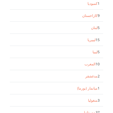
1
كمبوديا
9
كازاخستان
5
لبنان
15
ليبيريا
5
ليبيا
10
المغرب
2
مدغشقر
1
ميانمار (بورما)
3
منغوليا
37
موريتانيا