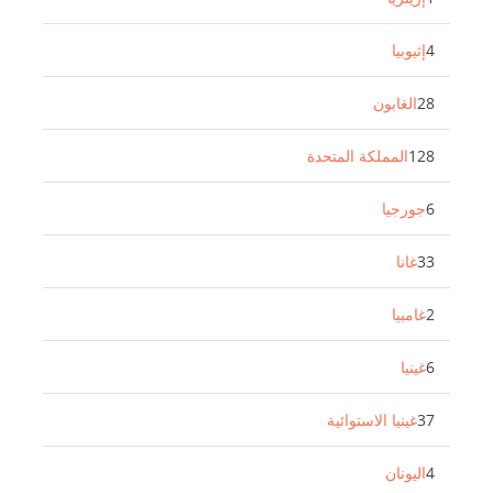
4
إثيوبيا
28
الغابون
128
المملكة المتحدة
6
جورجيا
33
غانا
2
غامبيا
6
غينيا
37
غينيا الاستوائية
4
اليونان