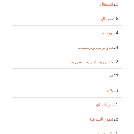
20
السنغال
6
الصومال
4
سورينام
24
ساو تومي وبرينسيب
2
الجمهورية العربية السورية
53
تشاد
3
تايلاند
1
طاجيكستان
28
تيمور الشرقية
1
تركمانستان