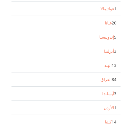
1
غواتيمالا
20
غيانا
5
إندونيسيا
3
أيرلندا
13
الهند
84
العراق
3
آيسلندا
1
الأردن
14
كينيا