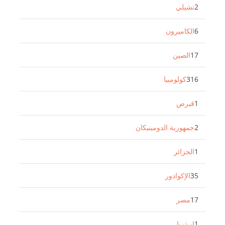
2
تشيلي
6
الكاميرون
17
الصين
316
كولومبيا
1
قبرص
2
جمهورية الدومينيكان
1
الجزائر
35
الإكوادور
17
مصر
1
إريتريا