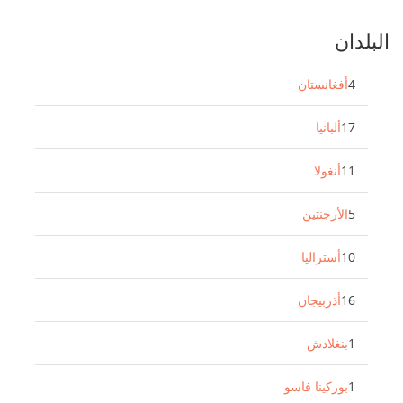
البلدان
4
أفغانستان
17
ألبانيا
11
أنغولا
5
الأرجنتين
10
أستراليا
16
أذربيجان
1
بنغلادش
1
بوركينا فاسو