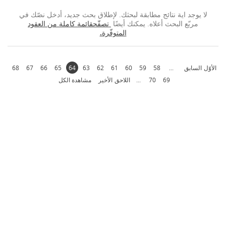
لا يوجد اية نتائج مطابقة لبحثك. لإطلاق بحث جديد، أدخل نصّك في
مربّع البحث أعلاه. يمكنك أيضًا
تصفّحقائمة كاملة من العقود
المتوفّرة.
الأوّل
السابق
...
58
59
60
61
62
63
64
65
66
67
68
69
70
...
اللاحق
الأخير
مشاهدة الكل