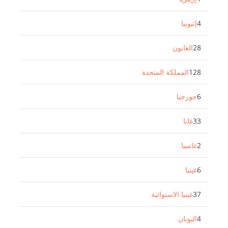
4
إثيوبيا
28
الغابون
128
المملكة المتحدة
6
جورجيا
33
غانا
2
غامبيا
6
غينيا
37
غينيا الاستوائية
4
اليونان