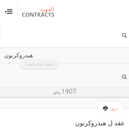
المورد
ال
TS
CONTRACTS
هيدروكربون
إظهار أدوات البحث
1907
وثائق
تنزيل
عقد ل هيدروكربون