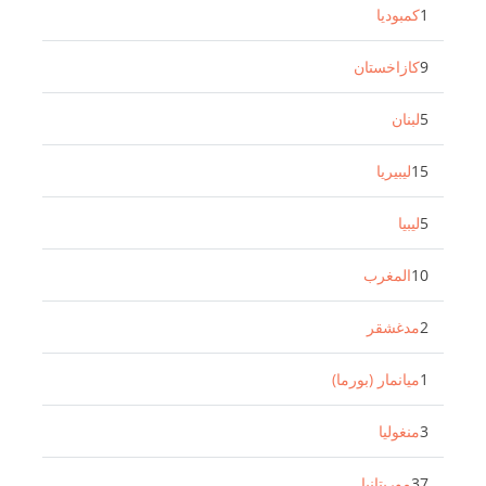
1
كمبوديا
9
كازاخستان
5
لبنان
15
ليبيريا
5
ليبيا
10
المغرب
2
مدغشقر
1
ميانمار (بورما)
3
منغوليا
37
موريتانيا