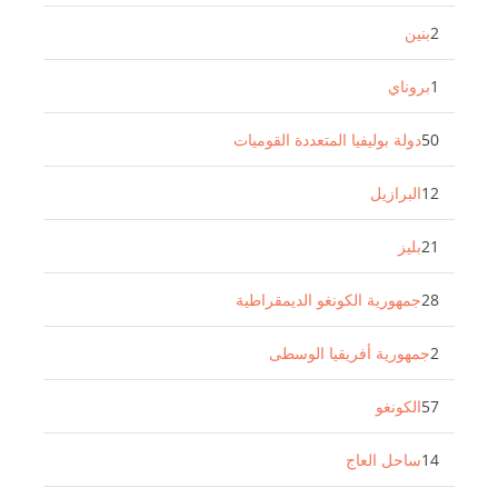
2
بنين
1
بروناي
50
دولة بوليفيا المتعددة القوميات
12
البرازيل
21
بليز
28
جمهورية الكونغو الديمقراطية
2
جمهورية أفريقيا الوسطى
57
الكونغو
14
ساحل العاج