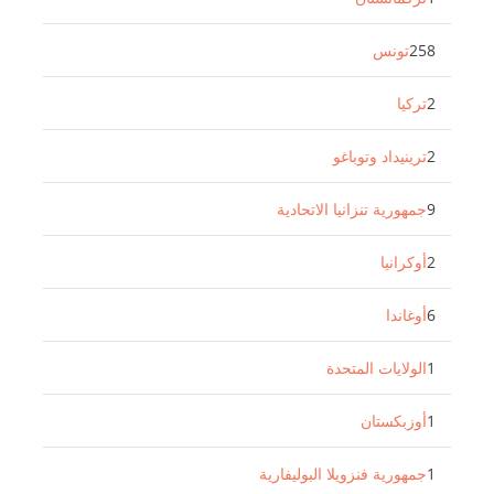
258
تونس
2
تركيا
2
ترينيداد وتوباغو
9
جمهورية تنزانيا الاتحادية
2
أوكرانيا
6
أوغاندا
1
الولايات المتحدة
1
أوزبكستان
1
جمهورية فنزويلا البوليفارية