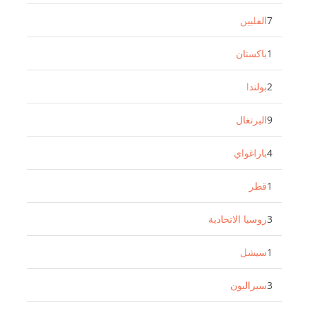
7
الفلبين
1
باكستان
2
بولندا
9
البرتغال
4
باراغواي
1
قطر
3
روسيا الاتحادية
1
سيشل
3
سيراليون