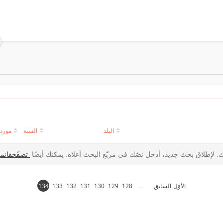
البلد
السنة
مورد
ثك. لإطلاق بحث جديد، أدخل نصّك في مربّع البحث أعلاه. يمكنك أيضًا
تصفّحقائمة
الأوّل
السابق
...
128
129
130
131
132
133
134