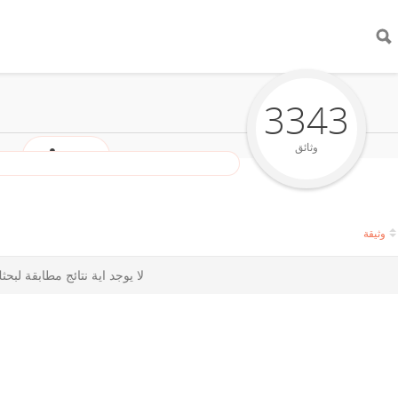
3343
وثائق
شارك
وثيقة
لا يوجد اية نتائج مطابقة لبح