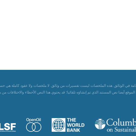
مة في الوثائق. هذه الملخصات ليست تفسيرات من وثائق. لا ملخصات ولا عقود كاملة هي حسابات
أيضا نص المستند الذي تم إنشاؤه تلقائيا؛ قد يحتوي هذا النص الأخطاء والاختلافات من ملفات PDF الأصلية. يرصد أي ضمان لدقة أي محتوى على هذ